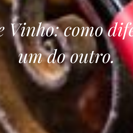
e Vinho: como dif
um do outro.