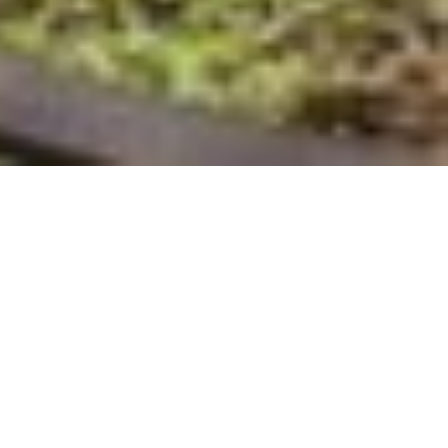
TV
Cafeteira
Lareira
Wi-fi
Ar-condicionado